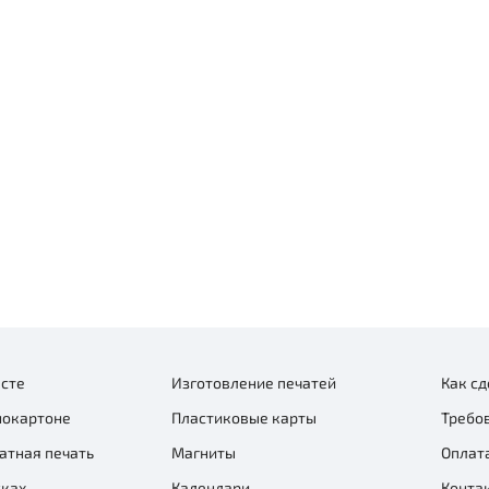
лсте
Изготовление печатей
Как сд
нокартоне
Пластиковые карты
Требо
тная печать
Магниты
Оплата
сках
Календари
Конта